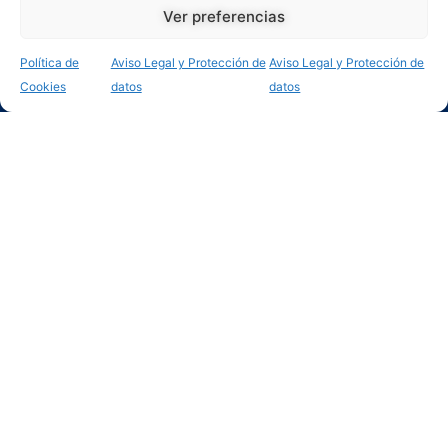
Ver preferencias
Portfolio
Política de
Aviso Legal y Protección de
Aviso Legal y Protección de
Contacto
Cookies
datos
datos
Textos legales
Aviso Legal y Protección de datos
Declaración de Accesibilidad
Mapa web
Política de Cookies
Calidad