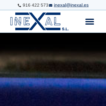
916 422 573
inexal@inexal.es