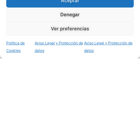
Aceptar
Denegar
Rehabilitación de
Ver preferencias
edificio Castellana 77
Política de
Aviso Legal y Protección de
Aviso Legal y Protección de
Cookies
datos
datos
- Madrid